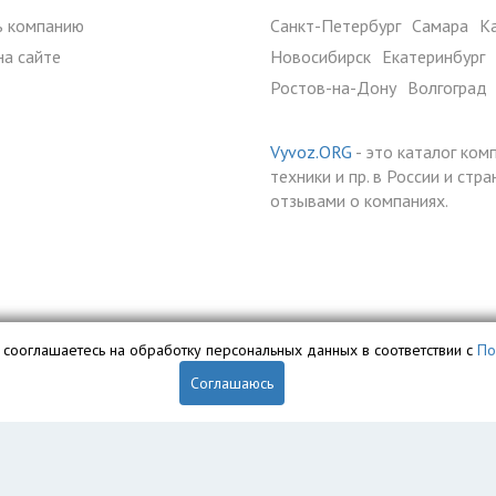
ь компанию
Санкт-Петербург
Самара
К
на сайте
Новосибирск
Екатеринбург
Ростов-на-Дону
Волгоград
Vyvoz.ORG
- это каталог ком
техники и пр. в России и ст
отзывами о компаниях.
вы сооглашаетесь на обработку персональных данных в соответствии с
По
Соглашаюсь
обственностью ООО «Профит» и охраняется законом.