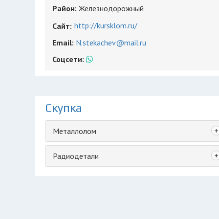
Район:
Железнодорожный
http://kursklom.ru/
Сайт:
Email:
N.stekachev@mail.ru
Соцсети:
Скупка
+
Металлолом
+
Радиодетали