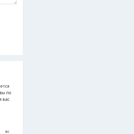
еется
вы по
я вас
вс