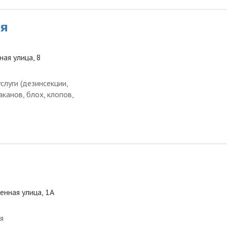
ня
ная улица, 8
луги (дезинсекции,
канов, блох, клопов,
енная улица, 1А
я