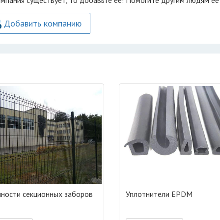
омпания существует, то добавьте её! Помогите другим людям её
Добавить компанию
ности секционных заборов
Уплотнители EPDM