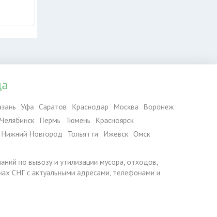
да
азань
Уфа
Саратов
Краснодар
Москва
Воронеж
Челябинск
Пермь
Тюмень
Красноярск
Нижний Новгород
Тольятти
Ижевск
Омск
паний по вывозу и утилизации мусора, отходов,
ранах СНГ с актуальными адресами, телефонами и