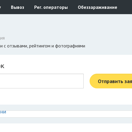
у
Вывоз
Рег. операторы
Обеззараживание
ия
ии с отзывами, рейтингом и фотографиями
ок
Отправить за
бни