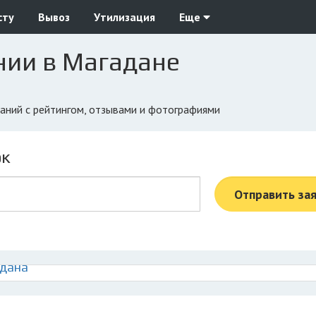
сту
Вывоз
Утилизация
Еще
нии в Магадане
паний с рейтингом, отзывами и фотографиями
ок
Отправить за
адана