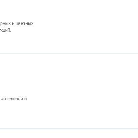
ёрных и цветных
кций.
роительной и