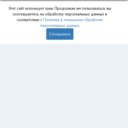
Этот сайт использует куки. Продолжая им пользоваться, вы
сооглашаетесь на обработку персональных данных в
База данных сайта vyvoz.org является интеллектуальной
соответствии с
Политика в отношении обработки
собственностью ООО «Профит» и охраняется законом.
персональных данных
Соглашаюсь
Главная
Вопрос юристу
Магадан
Пользователям
Компании
Вывоз
Утилизация
Пункты приема
Демонтаж
Грузоперевозки
Экосопровождение
Рег. операторы