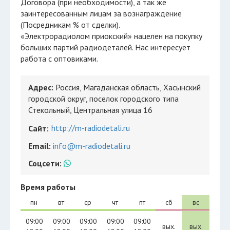
Договора (при необходимости), а так же
заинтересованным лицам за вознаграждение
(Посредникам % от сделки).
«Электрорадиолом приокский» нацелен на покупку
больших партий радиодеталей. Нас интересует
работа с оптовиками.
Адрес:
Россия, Магаданская область, Хасынский
городской округ, поселок городского типа
Стекольный, Центральная улица 16
http://m-radiodetali.ru
Сайт:
Email:
info@m-radiodetali.ru
Соцсети:
Время работы
пн
вт
ср
чт
пт
сб
вс
09:00
09:00
09:00
09:00
09:00
вых.
вых.