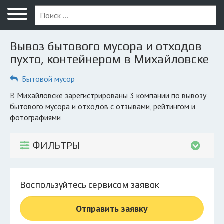
Меню
Главная
Вывоз бытового мусора и отходов
Вопрос юристу
пухто, контейнером в Михайловске
Михайловск
Бытовой мусор
ПОЛЬЗОВАТЕЛЯМ
в Михайловске зарегистрированы 3 компании по вывозу
бытового мусора и отходов с отзывами, рейтингом и
Компании
фотографиями
Экоблог
ФИЛЬТРЫ
КОМПАНИЯМ
Личный кабинет
Воспользуйтесь сервисом заявок
© 2026 Все права защищены
Отправить заявку