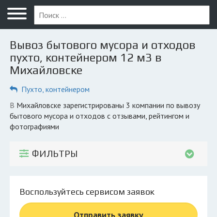
Меню
Главная
Вывоз бытового мусора и отходов
Вопрос юристу
пухто, контейнером 12 м3 в
Михайловске
Михайловск
Пухто, контейнером
ПОЛЬЗОВАТЕЛЯМ
Компании
в Михайловске зарегистрированы 3 компании по вывозу
бытового мусора и отходов с отзывами, рейтингом и
Экоблог
фотографиями
КОМПАНИЯМ
ФИЛЬТРЫ
Личный кабинет
© 2026 Все права защищены
Воспользуйтесь сервисом заявок
Отправить заявку