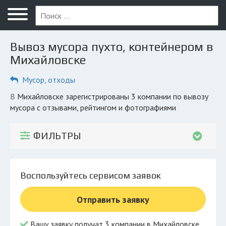
Меню
Главная
Вывоз мусора пухто, контейнером в
Вопрос юристу
Михайловске
Михайловск
Мусор, отходы
ПОЛЬЗОВАТЕЛЯМ
в Михайловске зарегистрированы 3 компании по вывозу
мусора с отзывами, рейтингом и фотографиями
Компании
Экоблог
ФИЛЬТРЫ
КОМПАНИЯМ
Личный кабинет
Воспользуйтесь сервисом заявок
© 2026 Все права защищены
Отправить заявку
Вашу заявку получат 3 компании в Михайловске