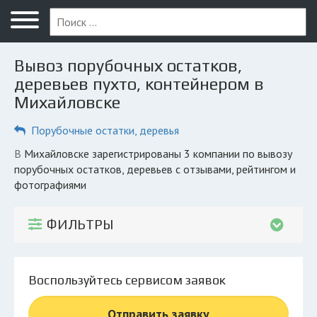
Меню
Главная
Вывоз порубочных остатков,
Вопрос юристу
деревьев пухто, контейнером в
Михайловске
Михайловск
Порубочные остатки, деревья
ПОЛЬЗОВАТЕЛЯМ
Компании
в Михайловске зарегистрированы 3 компании по вывозу
порубочных остатков, деревьев с отзывами, рейтингом и
Экоблог
фотографиями
КОМПАНИЯМ
ФИЛЬТРЫ
Личный кабинет
© 2026 Все права защищены
Воспользуйтесь сервисом заявок
Отправить заявку