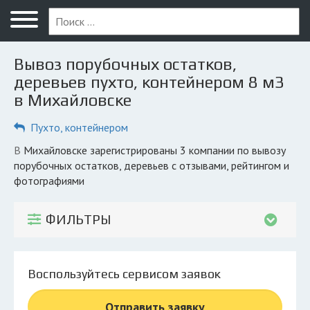
Меню
Главная
Вывоз порубочных остатков,
Вопрос юристу
деревьев пухто, контейнером 8 м3
в Михайловске
Михайловск
Пухто, контейнером
ПОЛЬЗОВАТЕЛЯМ
Компании
в Михайловске зарегистрированы 3 компании по вывозу
порубочных остатков, деревьев с отзывами, рейтингом и
Экоблог
фотографиями
КОМПАНИЯМ
ФИЛЬТРЫ
Личный кабинет
© 2026 Все права защищены
Воспользуйтесь сервисом заявок
Отправить заявку