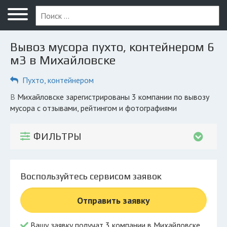
Меню
Главная
Вывоз мусора пухто, контейнером 6
Вопрос юристу
м3 в Михайловске
Михайловск
Пухто, контейнером
ПОЛЬЗОВАТЕЛЯМ
в Михайловске зарегистрированы 3 компании по вывозу
мусора с отзывами, рейтингом и фотографиями
Компании
Экоблог
ФИЛЬТРЫ
КОМПАНИЯМ
Личный кабинет
Воспользуйтесь сервисом заявок
© 2026 Все права защищены
Отправить заявку
Вашу заявку получат 3 компании в Михайловске