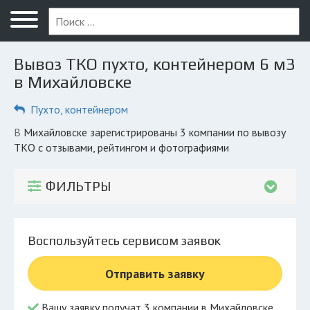
Меню
Главная
Вывоз ТКО пухто, контейнером 6 м3
Вопрос юристу
в Михайловске
Михайловск
Пухто, контейнером
ПОЛЬЗОВАТЕЛЯМ
в Михайловске зарегистрированы 3 компании по вывозу
ТКО с отзывами, рейтингом и фотографиями
Компании
Экоблог
ФИЛЬТРЫ
КОМПАНИЯМ
Личный кабинет
Воспользуйтесь сервисом заявок
© 2026 Все права защищены
Отправить заявку
Вашу заявку получат 3 компании в Михайловске