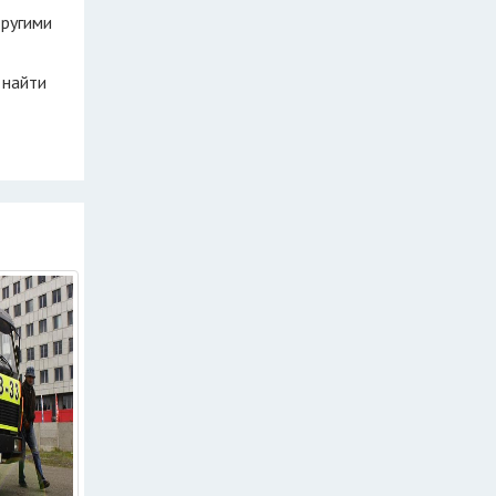
другими
 найти