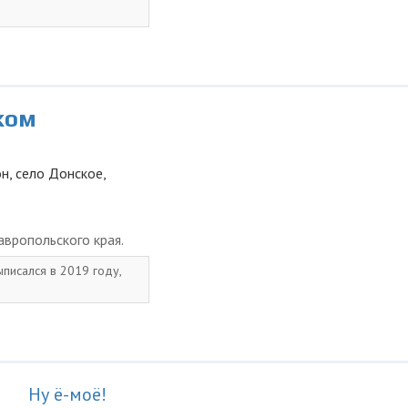
ком
н, село Донское,
вропольского края.
ыписался в 2019 году,
Ну ё-моё!