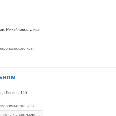
он, Михайловск, улица
вропольского края.
льном
ица Ленина, 115
вропольского края.
я но те кто занимается