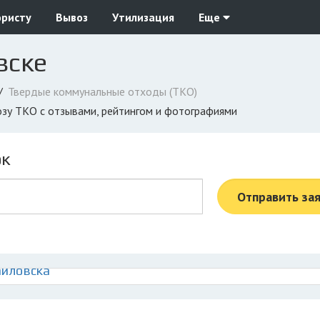
юристу
Вывоз
Утилизация
Еще
вске
Твердые коммунальные отходы (ТКО)
озу ТКО с отзывами, рейтингом и фотографиями
ок
Отправить за
айловска