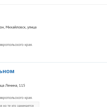
он, Михайловск, улица
вропольского края.
льном
ица Ленина, 115
вропольского края.
я но те кто занимается