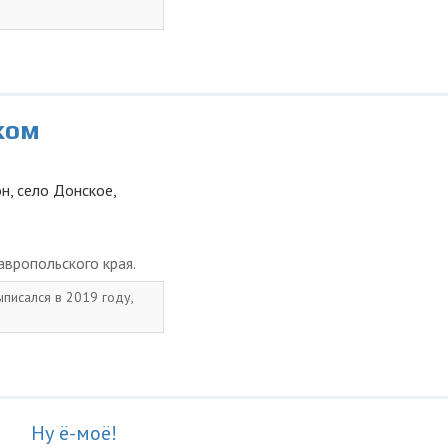
ком
н, село Донское,
вропольского края.
ыписался в 2019 году,
Ну ё-моё!