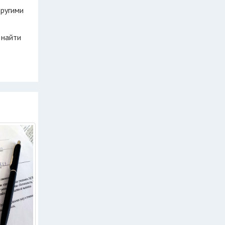
другими
 найти