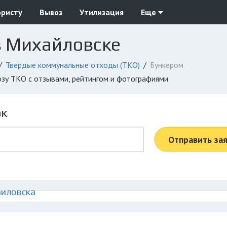
юристу
Вывоз
Утилизация
Еще
в Михайловске
Твердые коммунальные отходы (ТКО)
Бункером
озу ТКО с отзывами, рейтингом и фотографиями
ок
Отправить за
айловска