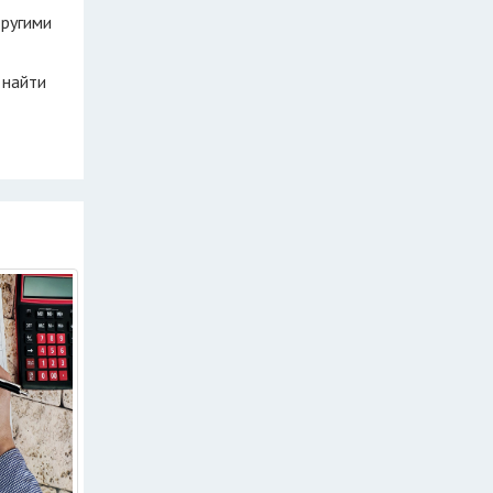
другими
 найти