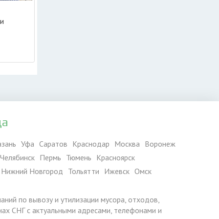
ии
да
азань
Уфа
Саратов
Краснодар
Москва
Воронеж
Челябинск
Пермь
Тюмень
Красноярск
Нижний Новгород
Тольятти
Ижевск
Омск
паний по вывозу и утилизации мусора, отходов,
ранах СНГ с актуальными адресами, телефонами и