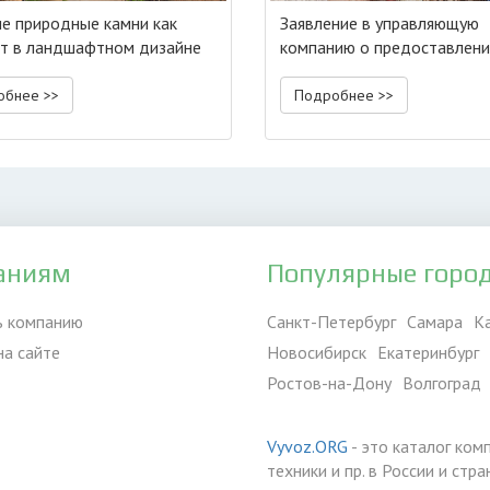
е природные камни как
Заявление в управляющую
т в ландшафтном дизайне
компанию о предоставлен
информации
обнее >>
Подробнее >>
аниям
Популярные горо
ь компанию
Санкт-Петербург
Самара
К
на сайте
Новосибирск
Екатеринбург
Ростов-на-Дону
Волгоград
Vyvoz.ORG
- это каталог ком
техники и пр. в России и ст