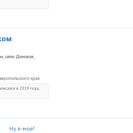
ком
н, село Донское,
вропольского края.
ыписался в 2019 году,
Ну ё-моё!