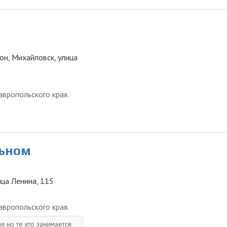
он, Михайловск, улица
вропольского края.
льном
ица Ленина, 115
вропольского края.
я но те кто занимается