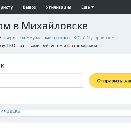
юристу
Вывоз
Утилизация
Еще
ом в Михайловске
Твердые коммунальные отходы (ТКО)
Мусоровозом
озу ТКО с отзывами, рейтингом и фотографиями
ок
Отправить за
айловска