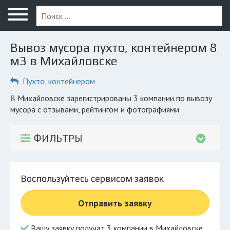
Меню
Главная
Вывоз мусора пухто, контейнером 8
Вопрос юристу
м3 в Михайловске
Михайловск
Пухто, контейнером
ПОЛЬЗОВАТЕЛЯМ
в Михайловске зарегистрированы 3 компании по вывозу
мусора с отзывами, рейтингом и фотографиями
Компании
Экоблог
ФИЛЬТРЫ
КОМПАНИЯМ
Личный кабинет
Воспользуйтесь сервисом заявок
© 2026 Все права защищены
Отправить заявку
Вашу заявку получат 3 компании в Михайловске