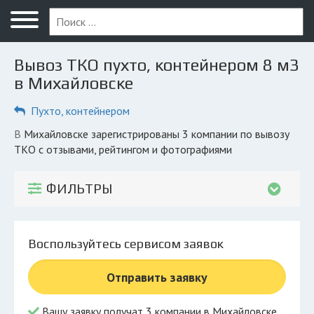
Меню
Главная
Вывоз ТКО пухто, контейнером 8 м3
Вопрос юристу
в Михайловске
Михайловск
Пухто, контейнером
ПОЛЬЗОВАТЕЛЯМ
в Михайловске зарегистрированы 3 компании по вывозу
ТКО с отзывами, рейтингом и фотографиями
Компании
Экоблог
ФИЛЬТРЫ
КОМПАНИЯМ
Личный кабинет
Воспользуйтесь сервисом заявок
© 2026 Все права защищены
Отправить заявку
Вашу заявку получат 3 компании в Михайловске