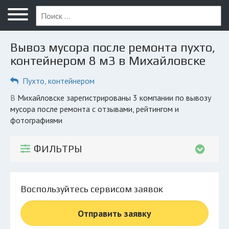
Меню
Главная
Вывоз мусора после ремонта пухто,
Вопрос юристу
контейнером 8 м3 в Михайловске
Михайловск
Пухто, контейнером
ПОЛЬЗОВАТЕЛЯМ
в Михайловске зарегистрированы 3 компании по вывозу
мусора после ремонта с отзывами, рейтингом и
Компании
фотографиями
Экоблог
ФИЛЬТРЫ
КОМПАНИЯМ
Личный кабинет
Воспользуйтесь сервисом заявок
© 2026 Все права защищены
Отправить заявку