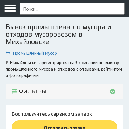
Меню
Главная
Вывоз промышленного мусора и
Вопрос юристу
отходов мусоровозом в
Михайловске
Михайловск
Промышленный мусор
ПОЛЬЗОВАТЕЛЯМ
Компании
в Михайловске зарегистрированы 3 компании по вывозу
промышленного мусора и отходов с отзывами, рейтингом
Экоблог
и фотографиями
КОМПАНИЯМ
ФИЛЬТРЫ
Личный кабинет
© 2026 Все права защищены
Воспользуйтесь сервисом заявок
Отправить заявку