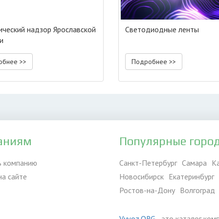
ический надзор Ярославской
Светодиодные ленты
и
обнее >>
Подробнее >>
аниям
Популярные горо
ь компанию
Санкт-Петербург
Самара
К
на сайте
Новосибирск
Екатеринбург
Ростов-на-Дону
Волгоград
Vyvoz.ORG
- это каталог ком