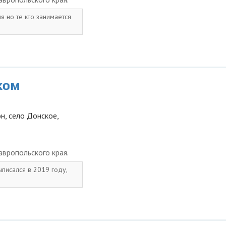
я но те кто занимается
ком
н, село Донское,
вропольского края.
ыписался в 2019 году,