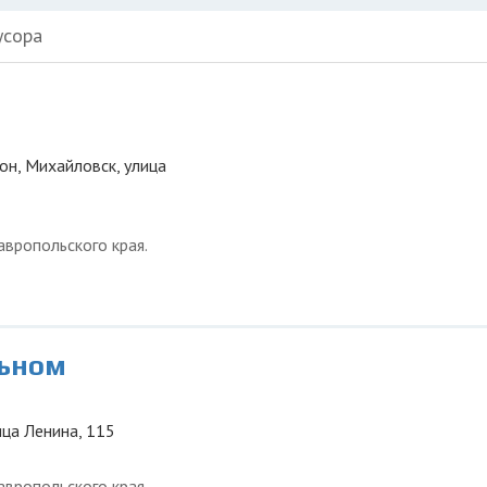
усора
он, Михайловск, улица
вропольского края.
льном
ица Ленина, 115
вропольского края.