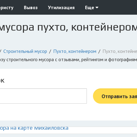
юристу
Вывоз
Утилизация
Еще
мусора пухто, контейнером
Строительный мусор
Пухто, контейнером
Пухто, контейн
озу строительного мусора с отзывами, рейтингом и фотография
ок
Отправить за
ора на карте Михайловска