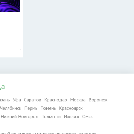
да
азань
Уфа
Саратов
Краснодар
Москва
Воронеж
Челябинск
Пермь
Тюмень
Красноярск
Нижний Новгород
Тольятти
Ижевск
Омск
паний по вывозу и утилизации мусора, отходов,