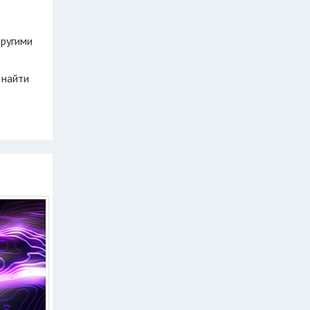
другими
 найти