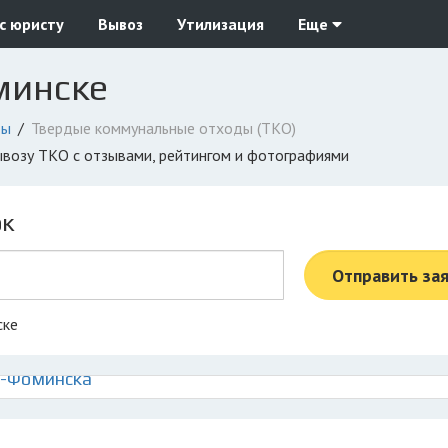
с юристу
Вывоз
Утилизация
Еще
минске
ды
Твердые коммунальные отходы (ТКО)
ывозу ТКО с отзывами, рейтингом и фотографиями
ок
Отправить за
ске
о-Фоминска