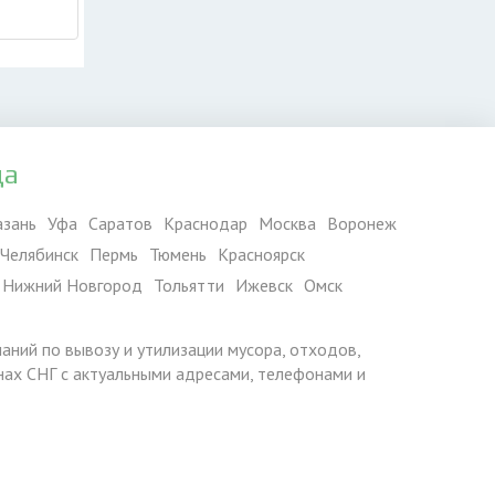
да
азань
Уфа
Саратов
Краснодар
Москва
Воронеж
Челябинск
Пермь
Тюмень
Красноярск
Нижний Новгород
Тольятти
Ижевск
Омск
паний по вывозу и утилизации мусора, отходов,
ранах СНГ с актуальными адресами, телефонами и