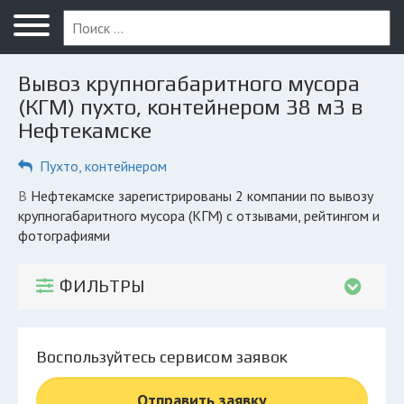
Меню
Главная
Вывоз крупногабаритного мусора
Вопрос юристу
(КГМ) пухто, контейнером 38 м3 в
Нефтекамске
Нефтекамск
Пухто, контейнером
ПОЛЬЗОВАТЕЛЯМ
Компании
в Нефтекамске зарегистрированы 2 компании по вывозу
крупногабаритного мусора (КГМ) с отзывами, рейтингом и
Экоблог
фотографиями
КОМПАНИЯМ
ФИЛЬТРЫ
Личный кабинет
© 2026 Все права защищены
Воспользуйтесь сервисом заявок
Отправить заявку