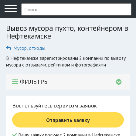
Меню
Главная
Вывоз мусора пухто, контейнером в
Вопрос юристу
Нефтекамске
Нефтекамск
Мусор, отходы
ПОЛЬЗОВАТЕЛЯМ
в Нефтекамске зарегистрированы 2 компании по вывозу
мусора с отзывами, рейтингом и фотографиями
Компании
Экоблог
ФИЛЬТРЫ
КОМПАНИЯМ
Личный кабинет
Воспользуйтесь сервисом заявок
© 2026 Все права защищены
Отправить заявку
Вашу заявку получат 2 компании в Нефтекамске