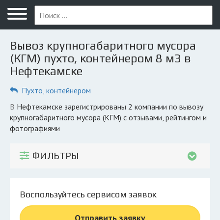
Меню
Главная
Вывоз крупногабаритного мусора
Вопрос юристу
(КГМ) пухто, контейнером 8 м3 в
Нефтекамске
Нефтекамск
Пухто, контейнером
ПОЛЬЗОВАТЕЛЯМ
Компании
в Нефтекамске зарегистрированы 2 компании по вывозу
крупногабаритного мусора (КГМ) с отзывами, рейтингом и
Экоблог
фотографиями
КОМПАНИЯМ
ФИЛЬТРЫ
Личный кабинет
© 2026 Все права защищены
Воспользуйтесь сервисом заявок
Отправить заявку