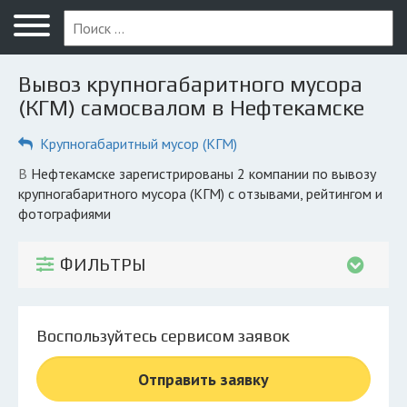
Меню
Главная
Вывоз крупногабаритного мусора
Вопрос юристу
(КГМ) самосвалом в Нефтекамске
Нефтекамск
Крупногабаритный мусор (КГМ)
ПОЛЬЗОВАТЕЛЯМ
в Нефтекамске зарегистрированы 2 компании по вывозу
крупногабаритного мусора (КГМ) с отзывами, рейтингом и
Компании
фотографиями
Экоблог
ФИЛЬТРЫ
КОМПАНИЯМ
Личный кабинет
Воспользуйтесь сервисом заявок
© 2026 Все права защищены
Отправить заявку