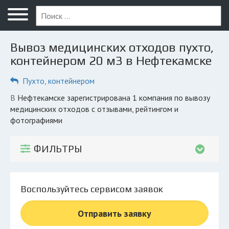
Меню
Главная
Вывоз медицинских отходов пухто,
Вопрос юристу
контейнером 20 м3 в Нефтекамске
Нефтекамск
Пухто, контейнером
ПОЛЬЗОВАТЕЛЯМ
в Нефтекамске зарегистрирована 1 компания по вывозу
медицинских отходов с отзывами, рейтингом и
Компании
фотографиями
Экоблог
ФИЛЬТРЫ
КОМПАНИЯМ
Личный кабинет
Воспользуйтесь сервисом заявок
© 2026 Все права защищены
Отправить заявку