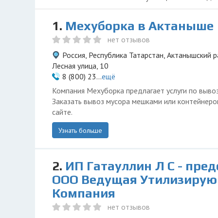
1.
Мехуборка в Актаныше
нет отзывов
Россия, Республика Татарстан, Актанышский р
Лесная улица, 10
8 (800) 23...
ещё
Компания Мехуборка предлагает услуги по вывоз
Заказать вывоз мусора мешками или контейнер
сайте.
Узнать больше
2.
ИП Гатауллин Л С - пре
ООО Ведущая Утилизиру
Компания
нет отзывов