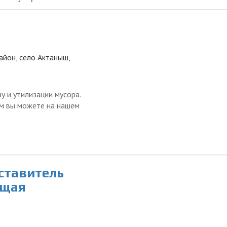
айон, село Актаныш,
у и утилизации мусора.
ом вы можете на нашем
дставитель
ющая