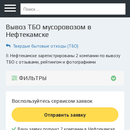
Меню
Главная
Вывоз ТБО мусоровозом в
Вопрос юристу
Нефтекамске
Нефтекамск
Твердые бытовые отходы (ТБО)
ПОЛЬЗОВАТЕЛЯМ
в Нефтекамске зарегистрированы 2 компании по вывозу
ТБО с отзывами, рейтингом и фотографиями
Компании
Экоблог
ФИЛЬТРЫ
КОМПАНИЯМ
Личный кабинет
Воспользуйтесь сервисом заявок
© 2026 Все права защищены
Отправить заявку
Вашу заявку получат 2 компании в Нефтекамске