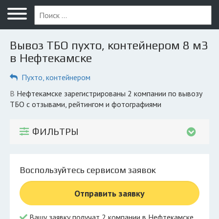
Меню
Главная
Вывоз ТБО пухто, контейнером 8 м3
Вопрос юристу
в Нефтекамске
Нефтекамск
Пухто, контейнером
ПОЛЬЗОВАТЕЛЯМ
в Нефтекамске зарегистрированы 2 компании по вывозу
ТБО с отзывами, рейтингом и фотографиями
Компании
Экоблог
ФИЛЬТРЫ
КОМПАНИЯМ
Личный кабинет
Воспользуйтесь сервисом заявок
© 2026 Все права защищены
Отправить заявку
Вашу заявку получат 2 компании в Нефтекамске