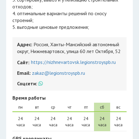
отходов;
4. оптимальные варианты решений по сносу
строений;
5. выгодные ценовые предложения;
Адрес:
Россия, Ханты-Мансийский автономный
округ, Нижневартовск, улица 60 лет Октября, 52
https://nizhnevartovsk.legionstroyspb.ru
Сайт:
Email:
zakaz@legionstroyspb.ru
Соцсети:
Время работы
пн
вт
ср
чт
пт
сб
вс
24
24
24
24
24
24
24
часа
часа
часа
часа
часа
часа
часа
GPS координаты