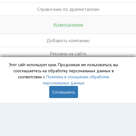
Справочник по драгметаллам
Компаниям
Добавить компанию
Реклама на сайте
Этот сайт использует куки. Продолжая им пользоваться, вы
сооглашаетесь на обработку персональных данных в
База данных сайта vyvoz.org является интеллектуальной
соответствии с
Политика в отношении обработки
собственностью ООО «Профит» и охраняется законом.
персональных данных
Соглашаюсь
Главная
Вопрос юристу
Нижневартовск
Пользователям