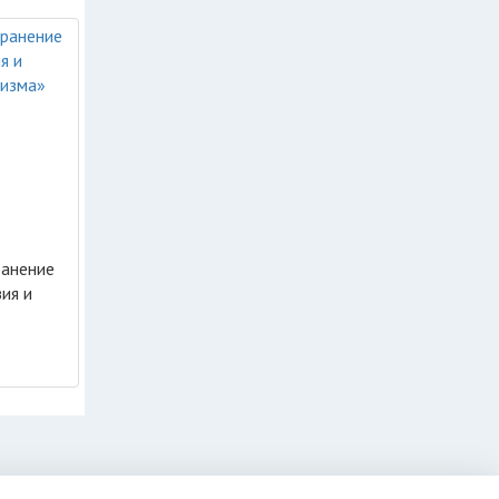
ранение
ия и
уризма»