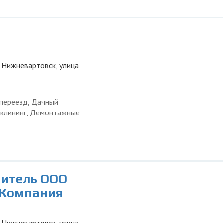
 Нижневартовск, улица
 переезд, Дачный
и клининг, Демонтажные
витель ООО
 Компания
 Нижневартовск, улица