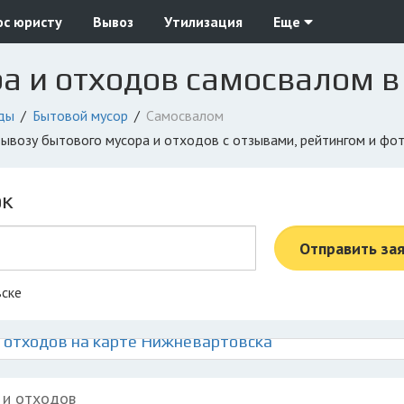
ос юристу
Вывоз
Утилизация
Еще
ра и отходов самосвалом 
ды
Бытовой мусор
Самосвалом
вывозу бытового мусора и отходов с отзывами, рейтингом и фо
ок
Отправить за
вске
 отходов на карте Нижневартовска
 и отходов