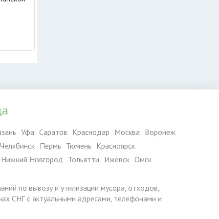
да
азань
Уфа
Саратов
Краснодар
Москва
Воронеж
Челябинск
Пермь
Тюмень
Красноярск
Нижний Новгород
Тольятти
Ижевск
Омск
паний по вывозу и утилизации мусора, отходов,
ранах СНГ с актуальными адресами, телефонами и