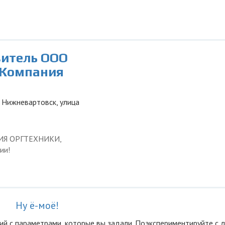
витель ООО
 Компания
 Нижневартовск, улица
ЦИЯ ОРГТЕХНИКИ,
ии!
Ну ё-моё!
ий с параметрами, которые вы задали. Поэкспериментируйте с 