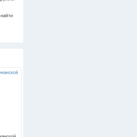
 найти
манской