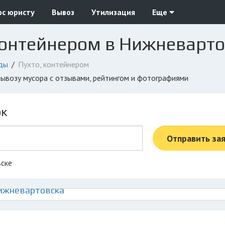
ос юристу
Вывоз
Утилизация
Еще
контейнером в Нижневарто
ды
Пухто, контейнером
вывозу мусора с отзывами, рейтингом и фотографиями
ок
Отправить за
вске
Нижневартовска