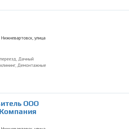
 Нижневартовск, улица
 переезд, Дачный
и клининг, Демонтажные
витель ООО
 Компания
 Нижневартовск, улица