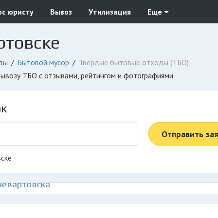
ос юристу
Вывоз
Утилизация
Еще
ртовске
ды
Бытовой мусор
Твердые бытовые отходы (ТБО)
вывозу ТБО с отзывами, рейтингом и фотографиями
ок
Отправить за
вске
невартовска