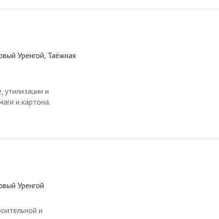
овый Уренгой, Таёжная
, утилизации и
аги и картона.
овый Уренгой
роительной и