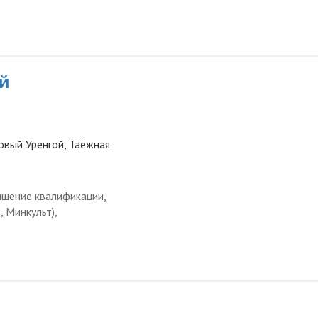
й
овый Уренгой, Таёжная
ышение квалификации,
 Минкульт),