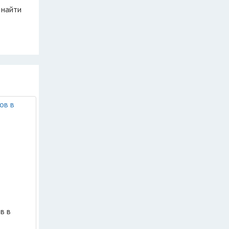
 найти
в в