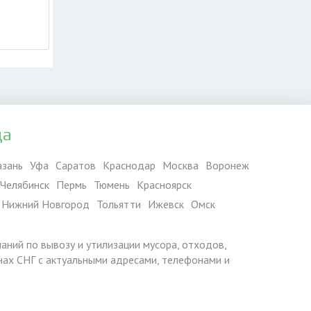
да
азань
Уфа
Саратов
Краснодар
Москва
Воронеж
Челябинск
Пермь
Тюмень
Красноярск
Нижний Новгород
Тольятти
Ижевск
Омск
паний по вывозу и утилизации мусора, отходов,
ранах СНГ с актуальными адресами, телефонами и