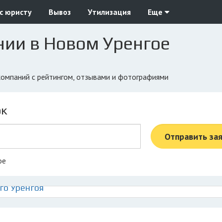
с юристу
Вывоз
Утилизация
Еще
нии в Новом Уренгое
 компаний с рейтингом, отзывами и фотографиями
ок
Отправить за
ое
го Уренгоя