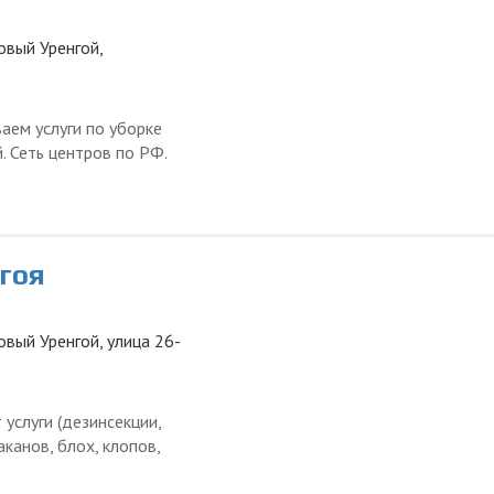
овый Уренгой,
ваем услуги по уборке
. Сеть центров по РФ.
гоя
овый Уренгой, улица 26-
услуги (дезинсекции,
канов, блох, клопов,