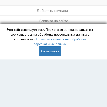
Добавить компанию
Реклама на сайте
Этот сайт использует куки. Продолжая им пользоваться, вы
сооглашаетесь на обработку персональных данных в
База данных сайта vyvoz.org является интеллектуальной
соответствии с
Политика в отношении обработки
собственностью ООО «Профит» и охраняется законом.
персональных данных
Соглашаюсь
Главная
Вопрос юристу
Обнинск
Пользователям
Компании
Вывоз
Утилизация
Пункты приема