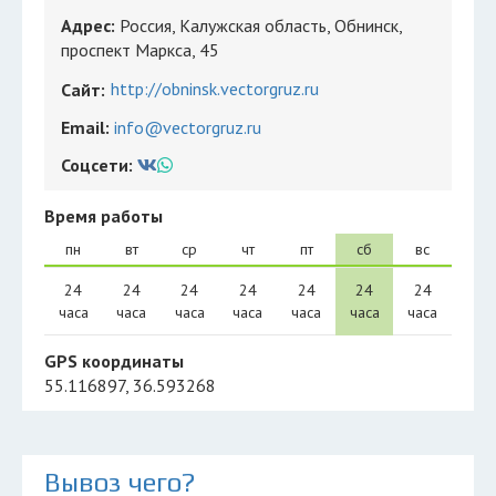
Адрес:
Россия, Калужская область, Обнинск,
проспект Маркса, 45
http://obninsk.vectorgruz.ru
Сайт:
Email:
info@vectorgruz.ru
Соцсети:
Время работы
пн
вт
ср
чт
пт
сб
вс
24
24
24
24
24
24
24
часа
часа
часа
часа
часа
часа
часа
GPS координаты
55.116897, 36.593268
Вывоз чего?