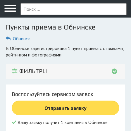
Меню
Главная
Пункты приема в Обнинске
Вопрос юристу
Обнинск
Обнинск
в Обнинске зарегистрирована 1 пункт приема с отзывами,
ПОЛЬЗОВАТЕЛЯМ
рейтингом и фотографиями
Компании
ФИЛЬТРЫ
Экоблог
КОМПАНИЯМ
Воспользуйтесь сервисом заявок
Личный кабинет
Отправить заявку
© 2026 Все права защищены
Вашу заявку получит 1 компания в Обнинске