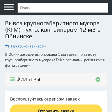
Меню
Главная
Вывоз крупногабаритного мусора
Вопрос юристу
(КГМ) пухто, контейнером 12 м3 в
Обнинске
Обнинск
Пухто, контейнером
ПОЛЬЗОВАТЕЛЯМ
Компании
в Обнинске зарегистрирована 1 компания по вывозу
крупногабаритного мусора (КГМ) с отзывами, рейтингом и
Экоблог
фотографиями
КОМПАНИЯМ
ФИЛЬТРЫ
Личный кабинет
© 2026 Все права защищены
Воспользуйтесь сервисом заявок
Отправить заявку