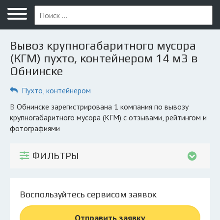
Меню
Главная
Вывоз крупногабаритного мусора
Вопрос юристу
(КГМ) пухто, контейнером 14 м3 в
Обнинске
Обнинск
Пухто, контейнером
ПОЛЬЗОВАТЕЛЯМ
Компании
в Обнинске зарегистрирована 1 компания по вывозу
крупногабаритного мусора (КГМ) с отзывами, рейтингом и
Экоблог
фотографиями
КОМПАНИЯМ
ФИЛЬТРЫ
Личный кабинет
© 2026 Все права защищены
Воспользуйтесь сервисом заявок
Отправить заявку