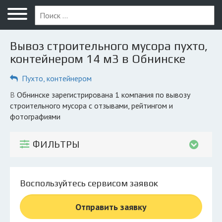
Меню
Главная
Вывоз строительного мусора пухто,
Вопрос юристу
контейнером 14 м3 в Обнинске
Обнинск
Пухто, контейнером
ПОЛЬЗОВАТЕЛЯМ
в Обнинске зарегистрирована 1 компания по вывозу
строительного мусора с отзывами, рейтингом и
Компании
фотографиями
Экоблог
ФИЛЬТРЫ
КОМПАНИЯМ
Личный кабинет
Воспользуйтесь сервисом заявок
© 2026 Все права защищены
Отправить заявку