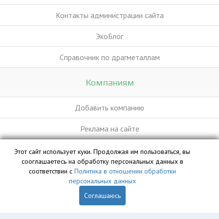
Контакты администрации сайта
ЭкоБлог
Справочник по драгметаллам
Компаниям
Добавить компанию
Реклама на сайте
Этот сайт использует куки. Продолжая им пользоваться, вы
База данных сайта vyvoz.org является интеллектуальной
сооглашаетесь на обработку персональных данных в
собственностью ООО «Профит» и охраняется законом.
соответствии с
Политика в отношении обработки
персональных данных
Соглашаюсь