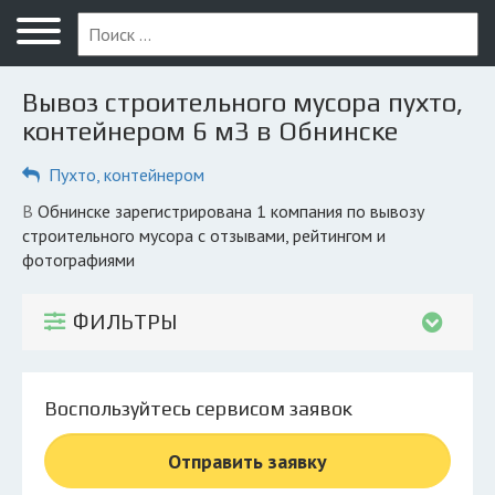
Меню
Главная
Вывоз строительного мусора пухто,
Вопрос юристу
контейнером 6 м3 в Обнинске
Обнинск
Пухто, контейнером
ПОЛЬЗОВАТЕЛЯМ
в Обнинске зарегистрирована 1 компания по вывозу
строительного мусора с отзывами, рейтингом и
Компании
фотографиями
Экоблог
ФИЛЬТРЫ
КОМПАНИЯМ
Личный кабинет
Воспользуйтесь сервисом заявок
© 2026 Все права защищены
Отправить заявку