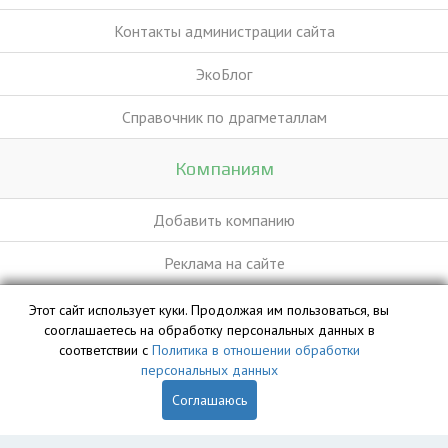
Контакты администрации сайта
ЭкоБлог
Справочник по драгметаллам
Компаниям
Добавить компанию
Реклама на сайте
Этот сайт использует куки. Продолжая им пользоваться, вы
База данных сайта vyvoz.org является интеллектуальной
сооглашаетесь на обработку персональных данных в
собственностью ООО «Профит» и охраняется законом.
соответствии с
Политика в отношении обработки
персональных данных
Соглашаюсь