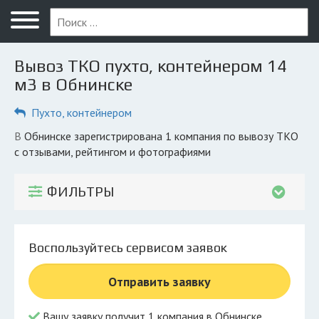
Меню
Главная
Вывоз ТКО пухто, контейнером 14
Вопрос юристу
м3 в Обнинске
Обнинск
Пухто, контейнером
ПОЛЬЗОВАТЕЛЯМ
в Обнинске зарегистрирована 1 компания по вывозу ТКО
с отзывами, рейтингом и фотографиями
Компании
Экоблог
ФИЛЬТРЫ
КОМПАНИЯМ
Личный кабинет
Воспользуйтесь сервисом заявок
© 2026 Все права защищены
Отправить заявку
Вашу заявку получит 1 компания в Обнинске