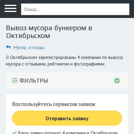
Меню
Главная
Вывоз мусора бункером в
Вопрос юристу
Октябрьском
Октябрьский
Мусор, отходы
ПОЛЬЗОВАТЕЛЯМ
в Октябрьском зарегистрированы 4 компании по вывозу
мусора с отзывами, рейтингом и фотографиями
Вывоз
Рег. операторы
ФИЛЬТРЫ
Обеззараживание
КОМПАНИЯМ
Воспользуйтесь сервисом заявок
Личный кабинет
Отправить заявку
© 2026 Все права защищены
Вашу заявку получат 4 компании в Октябрьском