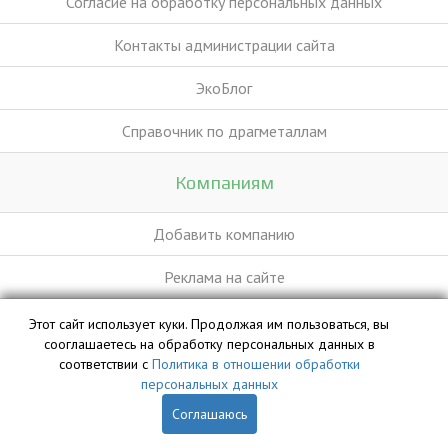
Согласие на обработку персональных данных
Контакты администрации сайта
ЭкоБлог
Справочник по драгметаллам
Компаниям
Добавить компанию
Реклама на сайте
Этот сайт использует куки. Продолжая им пользоваться, вы
База данных сайта vyvoz.org является интеллектуальной
сооглашаетесь на обработку персональных данных в
собственностью ООО «Профит» и охраняется законом.
соответствии с
Политика в отношении обработки
персональных данных
Соглашаюсь