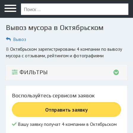
Меню
Главная
Вывоз мусора в Октябрьском
Вопрос юристу
Вывоз
Октябрьский
в Октябрьском зарегистрированы 4 компании по вывозу
ПОЛЬЗОВАТЕЛЯМ
мусора с отзывами, рейтингом и фотографиями
Вывоз
ФИЛЬТРЫ
Рег. операторы
Обеззараживание
Воспользуйтесь сервисом заявок
КОМПАНИЯМ
Отправить заявку
Личный кабинет
Вашу заявку получат 4 компании в Октябрьском
© 2026 Все права защищены