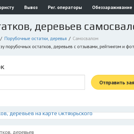
юристу
Вывоз
Рег. операторы
Обеззараживание
атков, деревьев самосвал
Порубочные остатки, деревья
Самосвалом
озу порубочных остатков, деревьев с отзывами, рейтингом и фо
ок
Отправить за
ов, деревьев на карте Октябрьского
тков, деревьев