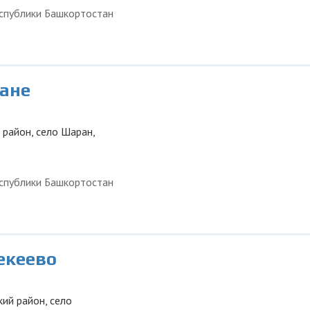
спублики Башкортостан
ране
 район, село Шаран,
спублики Башкортостан
екеево
ий район, село