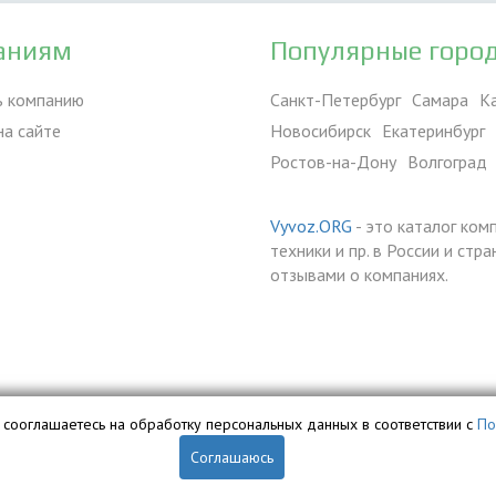
аниям
Популярные горо
ь компанию
Санкт-Петербург
Самара
К
на сайте
Новосибирск
Екатеринбург
Ростов-на-Дону
Волгоград
Vyvoz.ORG
- это каталог ком
техники и пр. в России и ст
отзывами о компаниях.
вы сооглашаетесь на обработку персональных данных в соответствии с
По
Соглашаюсь
обственностью ООО «Профит» и охраняется законом.