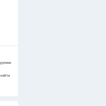
другими
 найти