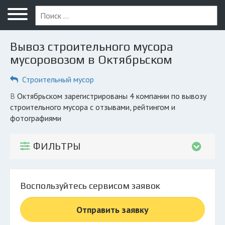
Меню
Главная
Вывоз строительного мусора
Вопрос юристу
мусоровозом в Октябрьском
Октябрьский
Строительный мусор
ПОЛЬЗОВАТЕЛЯМ
в Октябрьском зарегистрированы 4 компании по вывозу
строительного мусора с отзывами, рейтингом и
Вывоз
фотографиями
Рег. операторы
ФИЛЬТРЫ
Обеззараживание
КОМПАНИЯМ
Личный кабинет
Воспользуйтесь сервисом заявок
Отправить заявку
© 2026 Все права защищены