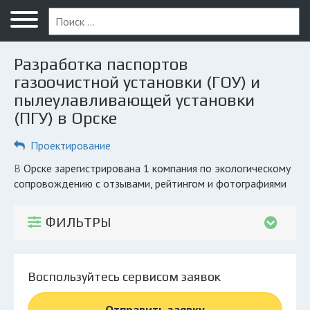
Меню
Главная
Разработка паспортов
Вопрос юристу
газоочистной установки (ГОУ) и
пылеулавливающей установки
Орск
(ПГУ) в Орске
ПОЛЬЗОВАТЕЛЯМ
Проектирование
Компании
в Орске зарегистрирована 1 компания по экологическому
Экоблог
сопровождению с отзывами, рейтингом и фотографиями
КОМПАНИЯМ
ФИЛЬТРЫ
Личный кабинет
© 2026 Все права защищены
Воспользуйтесь сервисом заявок
Отправить заявку