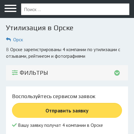
Меню
Главная
Утилизация в Орске
Вопрос юристу
Орск
Орск
в Орске зарегистрированы 4 компании по утилизации с
ПОЛЬЗОВАТЕЛЯМ
отзывами, рейтингом и фотографиями
Компании
ФИЛЬТРЫ
Экоблог
КОМПАНИЯМ
Воспользуйтесь сервисом заявок
Личный кабинет
Отправить заявку
© 2026 Все права защищены
Вашу заявку получат 4 компании в Орске