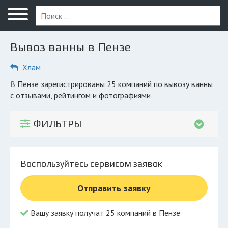
Меню
Главная
Вывоз ванны в Пензе
Вопрос юристу
Хлам
Пенза
в Пензе зарегистрированы 25 компаний по вывозу ванны
ПОЛЬЗОВАТЕЛЯМ
с отзывами, рейтингом и фотографиями
Компании
ФИЛЬТРЫ
Экоблог
КОМПАНИЯМ
Воспользуйтесь сервисом заявок
Личный кабинет
Отправить заявку
© 2026 Все права защищены
Вашу заявку получат 25 компаний в Пензе