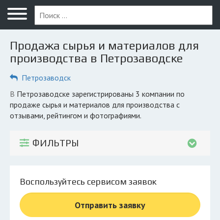
Меню
Главная
Продажа сырья и материалов для
Вопрос юристу
производства в Петрозаводске
Петрозаводск
Петрозаводск
ПОЛЬЗОВАТЕЛЯМ
в Петрозаводске зарегистрированы 3 компании по
продаже сырья и материалов для производства с
Компании
отзывами, рейтингом и фотографиями.
Экоблог
ФИЛЬТРЫ
КОМПАНИЯМ
Личный кабинет
Воспользуйтесь сервисом заявок
© 2026 Все права защищены
Отправить заявку