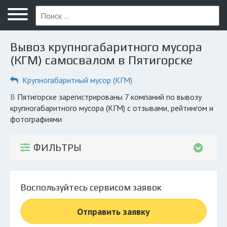
Меню
Главная
Вывоз крупногабаритного мусора
Вопрос юристу
(КГМ) самосвалом в Пятигорске
Пятигорск
Крупногабаритный мусор (КГМ)
ПОЛЬЗОВАТЕЛЯМ
в Пятигорске зарегистрированы 7 компаний по вывозу
крупногабаритного мусора (КГМ) с отзывами, рейтингом и
Компании
фотографиями
Экоблог
ФИЛЬТРЫ
КОМПАНИЯМ
Личный кабинет
Воспользуйтесь сервисом заявок
© 2026 Все права защищены
Отправить заявку