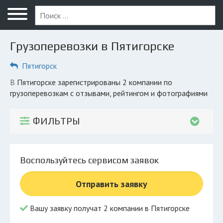
Меню
Главная
Грузоперевозки в Пятигорске
Вопрос юристу
Пятигорск
Пятигорск
в Пятигорске зарегистрированы 2 компании по
ПОЛЬЗОВАТЕЛЯМ
грузоперевозкам с отзывами, рейтингом и фотографиями
Компании
ФИЛЬТРЫ
Экоблог
КОМПАНИЯМ
Воспользуйтесь сервисом заявок
Личный кабинет
Отправить заявку
© 2026 Все права защищены
Вашу заявку получат 2 компании в Пятигорске